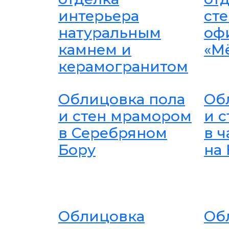
интерьера
ст
натуральным
оф
камнем и
«Mё
керамогранитом
Облицовка пола
Об
и стен мрамором
и 
в Серебряном
в 
Бору
на
Облицовка
Об