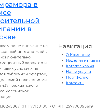
 мрамора в
исе
роительной
мпании в
скве
Навигация
аем ваше внимание на
то данный интернет-сайт,
О Компании
 исключительно
Изделия из камня
мационный характер и
Каталог камня
и каких условиях не
Наши услуги
тся публичной офертой,
Портфолио
деляемой положениями
Контакты
и 437 Гражданского
са Российской
рации.
024586 / КПП 771301001 / ОГРН 1257700095619