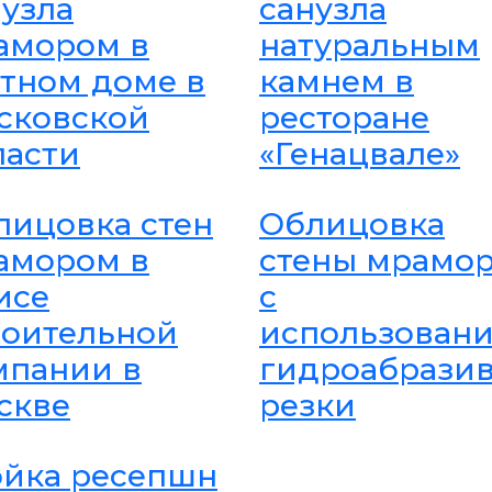
нузла
санузла
амором в
натуральным
стном доме в
камнем в
сковской
ресторане
ласти
«Генацвале»
лицовка стен
Облицовка
амором в
стены мрамо
исе
с
роительной
использован
мпании в
гидроабрази
скве
резки
ойка ресепшн