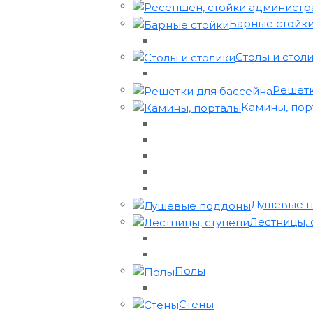
Барные стойк
Столы и стол
Решетк
Камины, порта
Душевые 
Лестницы, 
Полы
Стены