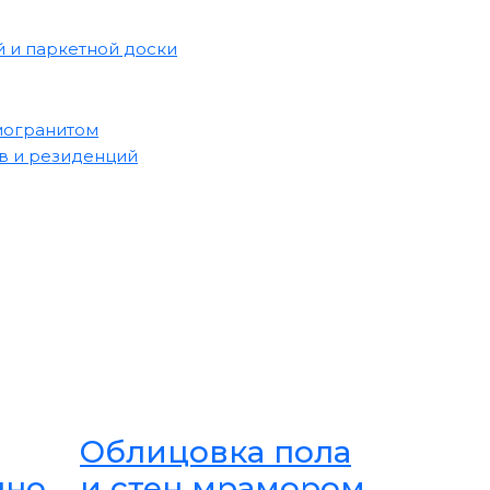
 и паркетной доски
могранитом
в и резиденций
Облицовка пола
нно
и стен мрамором