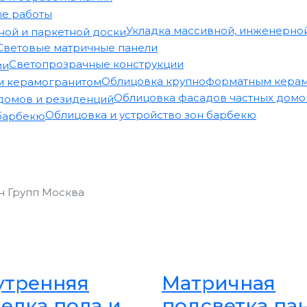
е работы
Укладка массивной, инженерной
Световые матричные панели
Светопрозрачные конструкции
Облицовка крупноформатным кера
Облицовка фасадов частных домо
Облицовка и устройство зон барбекю
н Групп Москва
утренняя
Матричная
елка пола и
подсветка па