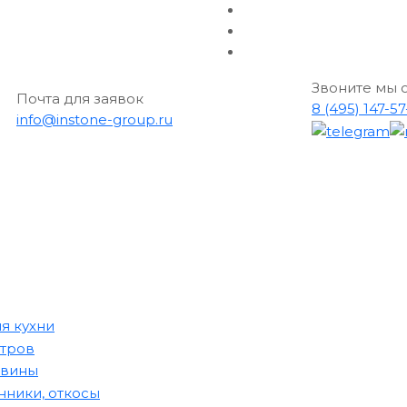
Звоните мы 
Почта для заявок
8 (495) 147-5
info@instone-group.ru
я кухни
стров
овины
ники, откосы