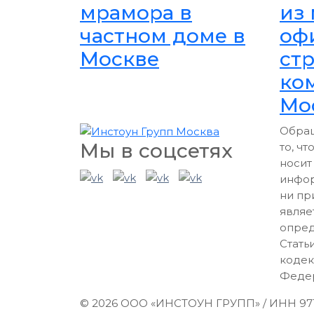
мрамора в
из
частном доме в
оф
Москве
ст
ко
Мо
Обращ
Мы в соцсетях
то, ч
носит
инфор
ни пр
являе
опре
Стать
кодек
Феде
© 2026 ООО «ИНСТОУН ГРУПП» / ИНН 9713