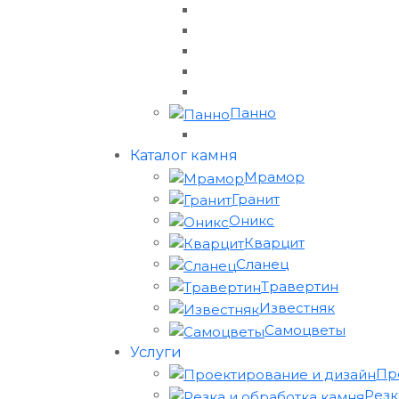
Панно
Каталог камня
Мрамор
Гранит
Оникс
Кварцит
Сланец
Травертин
Известняк
Самоцветы
Услуги
Пр
Резк