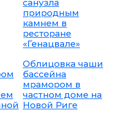
санузла
природным
камнем в
ресторане
«Генацвале»
Облицовка чаши
ром
бассейна
мрамором в
ием
частном доме на
вной
Новой Риге