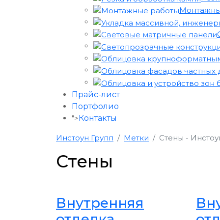
Монтажны
Прайс-лист
Портфолио
">
Контакты
Инстоун Групп
Метки
Стены - Инстоу
Стены
Внутренняя
Вн
отделка
отд