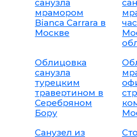
санузла
са
мрамором
мр
Bianca Carrara в
ча
Москве
Мо
об
Облицовка
Об
санузла
мр
турецким
оф
травертином в
ст
Серебряном
ко
Бору
Мо
Санузел из
Ст