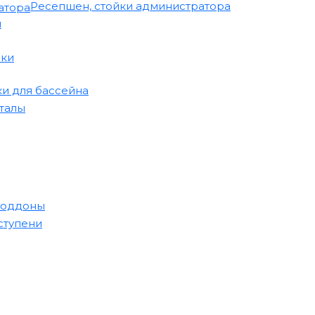
Ресепшен, стойки администратора
и
ики
и для бассейна
лы​​​
поддоны
ступени