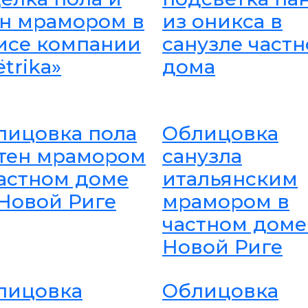
ен мрамором в
из оникса в
исе компании
санузле частн
trika»
дома
лицовка пола
Облицовка
стен мрамором
санузла
частном доме
итальянским
 Новой Риге
мрамором в
частном доме
Новой Риге
лицовка
Облицовка