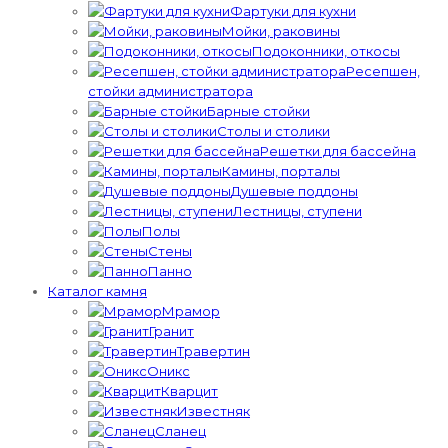
Фартуки для кухни
Мойки, раковины
Подоконники, откосы
Ресепшен,
стойки администратора
Барные стойки
Столы и столики
Решетки для бассейна
Камины, порталы​​​
Душевые поддоны
Лестницы, ступени
Полы
Стены
Панно
Каталог камня
Мрамор
Гранит
Травертин
Оникс
Кварцит
Известняк
Сланец