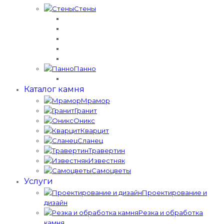
Стены
Панно
Каталог камня
Мрамор
Гранит
Оникс
Кварцит
Сланец
Травертин
Известняк
Самоцветы
Услуги
Проектирование и
дизайн
Резка и обработка
камня