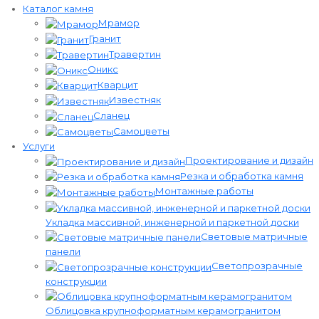
Каталог камня
Мрамор
Гранит
Травертин
Оникс
Кварцит
Известняк
Сланец
Самоцветы
Услуги
Проектирование и дизайн
Резка и обработка камня
Монтажные работы
Укладка массивной, инженерной и паркетной доски
Световые матричные
панели
Светопрозрачные
конструкции
Облицовка крупноформатным керамогранитом