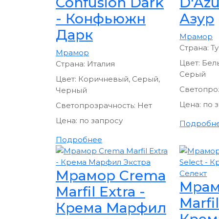
Confusion Dark
D'Azu
- Конфьюжн
Азур
Дарк
Мрамор
Страна:
Т
Мрамор
Цвет:
Белы
Страна:
Италия
Серый
Цвет:
Коричневый, Серый,
Светопро
Черный
Цена:
по 
Светопрозрачность:
Нет
Цена:
по запросу
Подробн
Подробнее
Мрамор Crema
Мрам
Marfil Extra -
Marfil
Крема Марфил
Крем