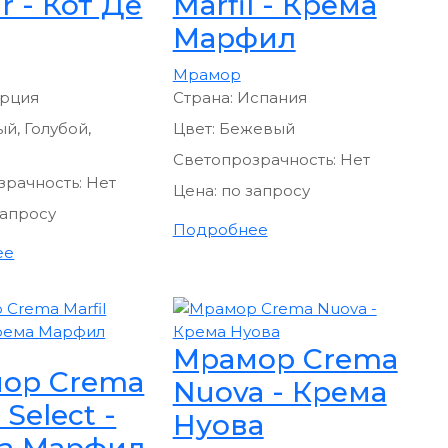
r - Кот Де
Marfil - Крема
Марфил
Мрамор
урция
Страна:
Испания
й, Голубой,
Цвет:
Бежевый
Светопрозрачность:
Нет
зрачность:
Нет
Цена:
по запросу
запросу
Подробнее
ее
Мрамор Crema
ор Crema
Nuova - Крема
 Select -
Нуова
а Марфил