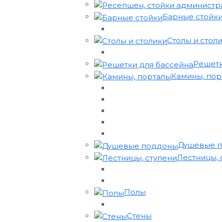
Барные стойк
Столы и стол
Решетк
Камины, порта
Душевые 
Лестницы, 
Полы
Стены