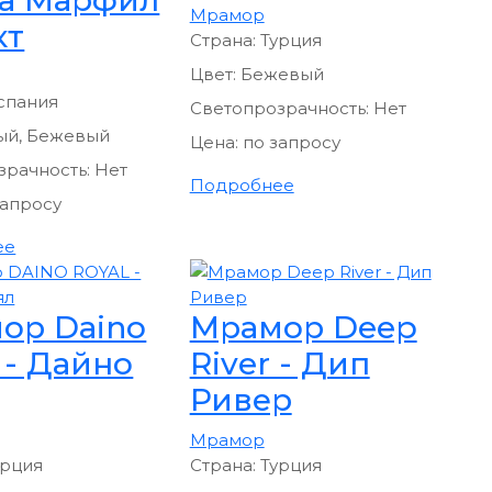
Мрамор
кт
Страна:
Турция
Цвет:
Бежевый
спания
Светопрозрачность:
Нет
ый, Бежевый
Цена:
по запросу
зрачность:
Нет
Подробнее
запросу
ее
ор Daino
Мрамор Deep
 - Дайно
River - Дип
Ривер
Мрамор
урция
Страна:
Турция