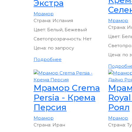
Экстра
Селе
Мрамор
Страна:
Испания
Мрамор
Страна:
И
Цвет:
Белый, Бежевый
Цвет:
Бел
Светопрозрачность:
Нет
Светопро
Цена:
по запросу
Цена:
по 
Подробнее
Подробн
Мрамор Crema
Мрам
Persia - Крема
Royal
Персия
Роял
Мрамор
Мрамор
Страна:
Иран
Страна:
Т