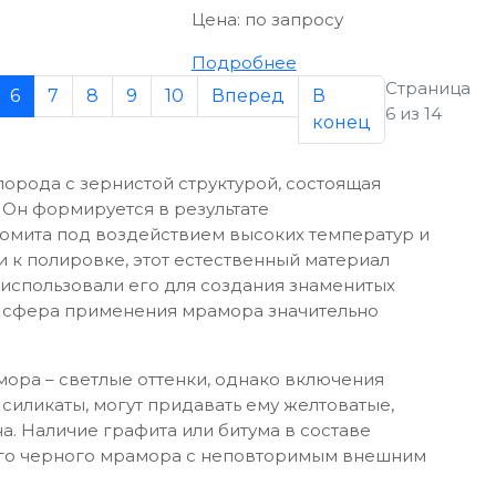
Цена:
по запросу
Подробнее
Страница
6
7
8
9
10
Вперед
В
6 из 14
конец
орода с зернистой структурой, состоящая
 Он формируется в результате
омита под воздействием высоких температур и
и к полировке, этот естественный материал
 использовали его для создания знаменитых
и сфера применения мрамора значительно
ора – светлые оттенки, однако включения
 силикаты, могут придавать ему желтоватые,
а. Наличие графита или битума в составе
го черного мрамора с неповторимым внешним