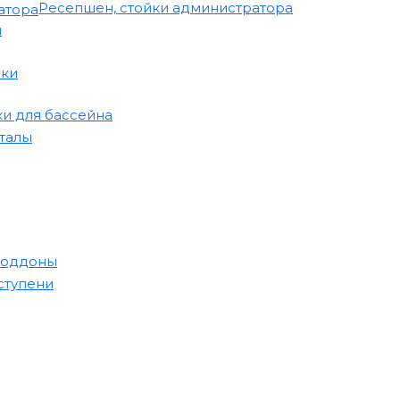
Ресепшен, стойки администратора
и
ики
и для бассейна
лы​​​
поддоны
ступени