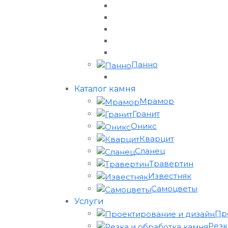
Панно
Каталог камня
Мрамор
Гранит
Оникс
Кварцит
Сланец
Травертин
Известняк
Самоцветы
Услуги
Пр
Резк