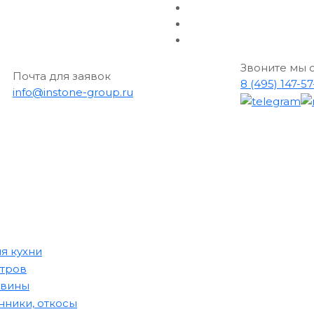
Звоните мы 
Почта для заявок
8 (495) 147-5
info@instone-group.ru
я кухни
стров
овины
ники, откосы