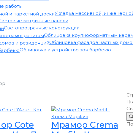
е работы
Укладка массивной, инженерной
Световые матричные панели
Светопрозрачные конструкции
Облицовка крупноформатным кера
Облицовка фасадов частных домо
Облицовка и устройство зон барбекю
ор
Ст
Цв
Св
С
ор Cote
Мрамор Crema
По