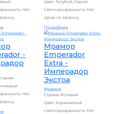
евый
Цвет:
Голубой, Серый
зрачность:
Нет
Светопрозрачность:
Нет
запросу
Цена:
по запросу
ее
Подробнее
мор
Мрамор
rador -
Emperador
радор
Extra -
Имперадор
Экстра
спания
ичневый
Мрамор
зрачность:
Нет
Страна:
Испания
запросу
Цвет:
Коричневый
Светопрозрачность:
Нет
ее