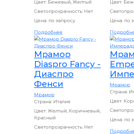
Цвет:
Бежевый, Желтый
Цвет:
Беж
Светопрозрачность:
Нет
Светопро
Цена:
по запросу
Цена:
по 
Подробнее
Подробн
Мрамор
Мра
Diaspro Fancy -
Empe
Диаспро
Импе
Фенси
Мрамор
Страна:
И
Мрамор
Цвет:
Кор
Страна:
Италия
Светопро
Цвет:
Желтый, Коричневый,
Красный
Цена:
по 
Светопрозрачность:
Нет
Подробн