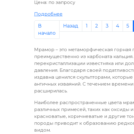
Цена:
по запросу
Подробнее
В
Назад
1
2
3
4
5
начало
Мрамор – это метаморфическая горная п
преимущественно из карбоната кальция.
перекристаллизации известняка или дол
давления. Благодаря своей податливост
издавна ценился скульпторами, которые
античных изваяний. С течением времен
расширилась.
Наиболее распространенные цвета мрам
различных примесей, таких как оксиды и
красноватые, коричневатые и другие тон
породы приводит к образованию редко
видом.