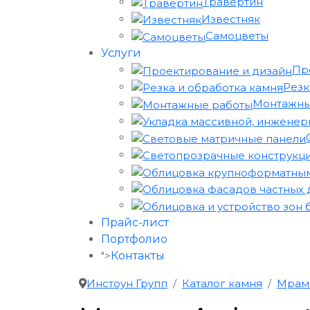
Травертин
Известняк
Самоцветы
Услуги
Пр
Резк
Монтажны
Прайс-лист
Портфолио
">
Контакты
Инстоун Групп
Каталог камня
Мрам