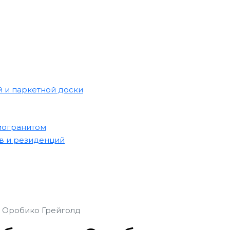
 и паркетной доски
могранитом
в и резиденций
о Оробико Грейголд