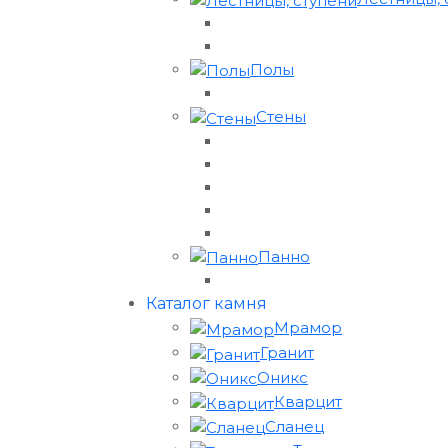
Полы
Стены
Панно
Каталог камня
Мрамор
Гранит
Оникс
Кварцит
Сланец