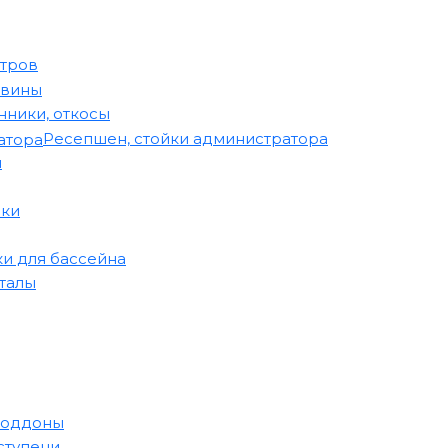
стров
овины
ники, откосы
Ресепшен, стойки администратора
и
ики
и для бассейна
лы​​​
поддоны
ступени