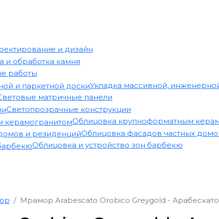
оектирование и дизайн
а и обработка камня
е работы
Укладка массивной, инженерной
Световые матричные панели
Светопрозрачные конструкции
Облицовка крупноформатным кера
Облицовка фасадов частных домо
Облицовка и устройство зон барбекю
ор
Мрамор Arabescato Orobico Greygold - Арабескат