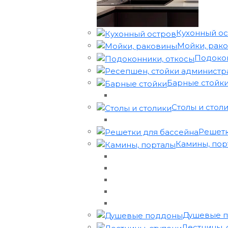
Кухонный о
Мойки, рак
Подокон
Барные стойк
Столы и стол
Решетк
Камины, порта
Душевые 
Лестницы, 