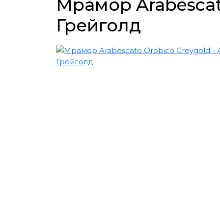
Мрамор Arabescat
Грейголд