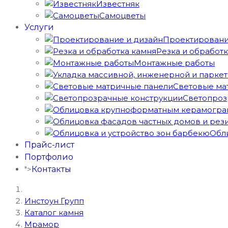
Известняк
Самоцветы
Услуги
Проектировани
Резка и обработ
Монтажные работы
Световые ма
Светопроз
Обл
Прайс-лист
Портфолио
">
Контакты
Инстоун Групп
Каталог камня
Мрамор