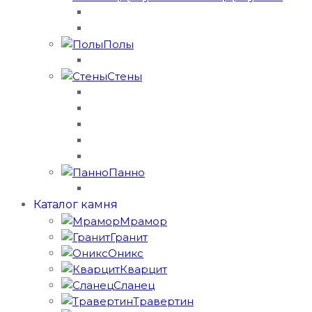
Полы
Стены
Панно
Каталог камня
Мрамор
Гранит
Оникс
Кварцит
Сланец
Травертин