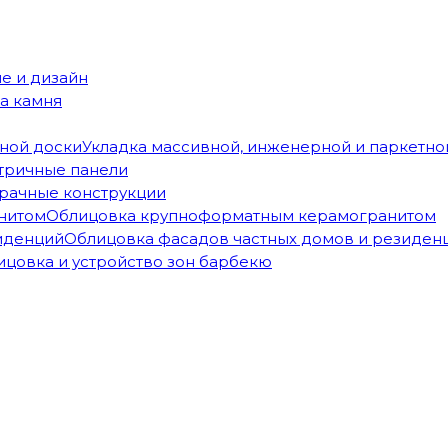
е и дизайн
ка камня
Укладка массивной, инженерной и паркетно
тричные панели
рачные конструкции
Облицовка крупноформатным керамогранитом
Облицовка фасадов частных домов и резиден
ицовка и устройство зон барбекю